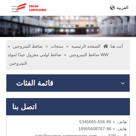
العربية
أنت هنا:
الصفحة الرئيسية
»
منتجات
»
ضاغط النيتروجين
»
WW ضاغط النيتروجين
»
ضاغط لولبي معزول جيدًا لمولد
النيتروجين
قائمة الفئات
اتصل بنا
هاتف: + 86-556-5345665
هاتف: + 86-18955608767
البريد الإلكتروني:
sale@oxygen-compressors.com