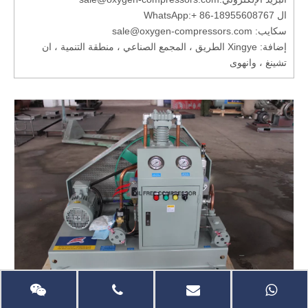
ال WhatsApp:
+ 86-18955608767
سكايب: sale@oxygen-compressors.com
إضافة: Xingye الطريق ، المجمع الصناعي ، منطقة التنمية ، ان
تشينغ ، وانهوى