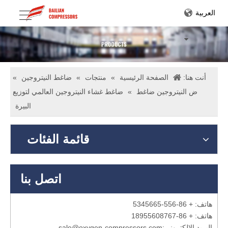
العربية
أنت هنا:
الصفحة الرئيسية
»
منتجات
»
ضاغط النيتروجين
»
ض النيتروجين ضاغط
»
ضاغط غشاء النيتروجين العالمي لتوزيع
البيرة
قائمة الفئات
اتصل بنا
هاتف: + 86-556-5345665
هاتف: + 86-18955608767
البريد الإلكتروني:
sale@oxygen-compressors.com