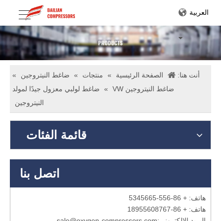
العربية
أنت هنا:
الصفحة الرئيسية
»
منتجات
»
ضاغط النيتروجين
»
ضاغط النيتروجين VW
»
ضاغط لولبي معزول جيدًا لمولد
النيتروجين
قائمة الفئات
اتصل بنا
هاتف: + 86-556-5345665
هاتف: + 86-18955608767
البريد الإلكتروني:
sale@oxygen-compressors.com