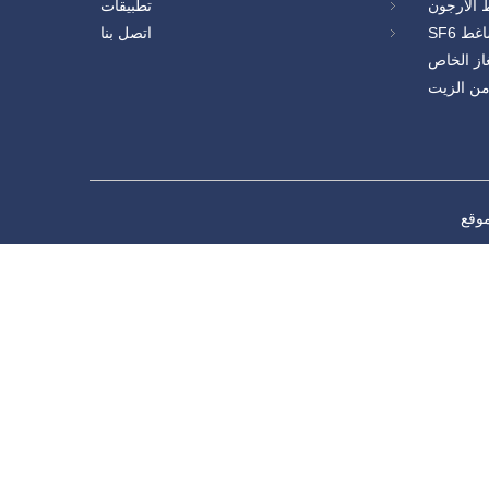
الأرجون
تطبيقات
غط SF6
اتصل بنا
از الخاص
 من الزيت
وقع