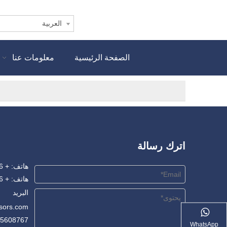
العربية
الصفحة الرئيسية
معلومات عنا
اترك رسالة
هاتف: + 86-556-5345665
هاتف: + 86-18955608767
البريد
sors.com
55608767
WhatsApp