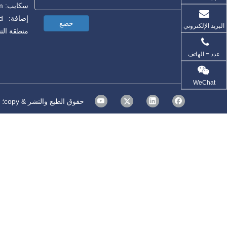
سكايب: sale@oxygen-compressors.com
خضع
البريد الإلكتروني
منطقة التنمية ، ing
عدد = الهاتف
WeChat
حقوق الطبع والنشر & copy؛ ان تشينغ Bailian النفط ضاغط الحرة المحدودة. كل الحقوق محفوظة.