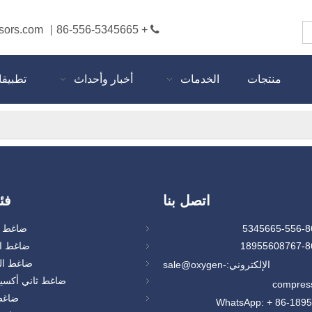
sors.com
+ 86-556-5345665

|
منتجات
الخدمات
أخبار وأحداث
تطبيق
اتصل بنا
فئ
ضاغط ا
ضاغط ال
ضاغط ال
 الإلكتروني:
sale@oxygen-
ضاغط ثاني أكسيد
compres
ضاغط 
WhatsApp: + 86-189