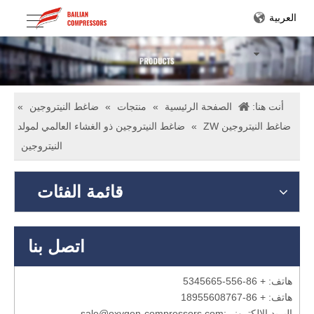
العربية
أنت هنا:
الصفحة الرئيسية
»
منتجات
»
ضاغط النيتروجين
»
ضاغط النيتروجين ZW
»
ضاغط النيتروجين ذو الغشاء العالمي لمولد
النيتروجين
قائمة الفئات
اتصل بنا
هاتف: + 86-556-5345665
هاتف: + 86-18955608767
البريد الإلكتروني:
sale@oxygen-compressors.com