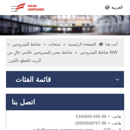
العربية
أنت هنا:
الصفحة الرئيسية
»
منتجات
»
ضاغط النيتروجين
»
WW ضاغط النيتروجين
»
ضاغط معزز للنيتروجين عالمي خالٍ من
الزيت للقطع بالليزر
قائمة الفئات
اتصل بنا
هاتف: + 86-556-5345665
هاتف: + 86-18955608767
البريد الإلكتروني:
sale@oxygen-compressors.com