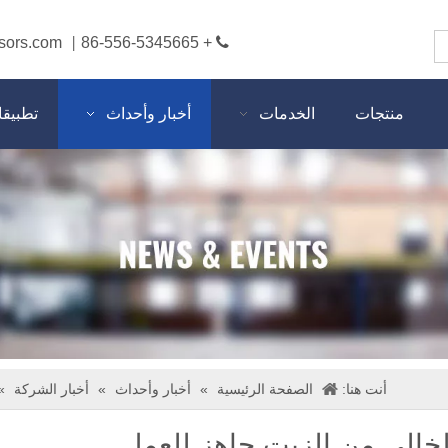
sors.com
+ 86-556-5345665

|
منتجات
الخدمات
أخبار وأحداث
تطبيق
أنت هنا:
الصفحة الرئيسية
»
أخبار وأحداث
»
أخبار الشركة
»