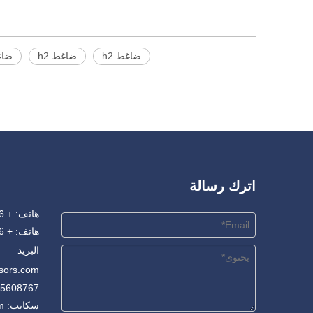
ضاغط h2
ضاغط h2
ضاغط
اترك رسالة
هاتف: + 86-556-5345665
هاتف: + 86-18955608767
البريد
sors.com
55608767
سكايب: sale@oxygen-compressors.com