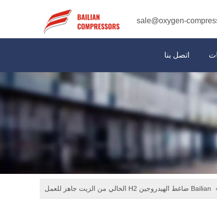
sale@oxygen-compres
ات
اتصل بنا
Bailian ضاغط الهيدروجين H2 الخالي من الزيت جاهز للعمل