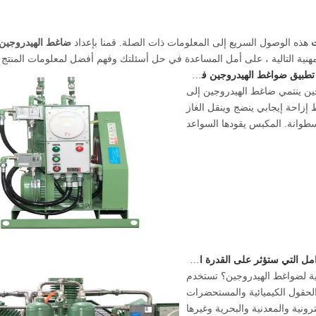
ت
هذه الوصول السريع إلى المعلومات ذات الصلة. قمنا بإعداد
ضاغط الهيدروجين 
هنية التالية ، على أمل المساعدة في حل أسئلتك وفهم أفضل لمعلومات المنتج 
لهيدروجين في مجال طاقة الهيدروجين لتحقيق حياد الكربون؟
ين ينتمي ضاغط الهيدروجين إلى
إزاحة إيجابي ينضج وينقل الغاز
طوانة. المكبس يقودها السواعد
 ستؤثر على القدرة الإنتاجية لضواغط الهيدروجين؟
جية لضواغط الهيدروجين؟ تستخدم
حقول الكيميائية والمستحضرات
ترونية والمعدنية والبحرية وغيرها