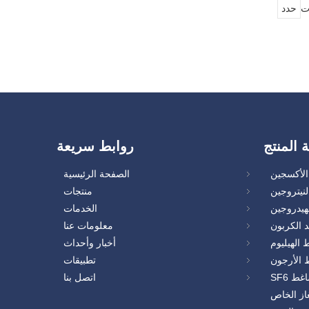
ت
حدد
ة المنتج
روابط سريعة
لأكسجين
الصفحة الرئيسية
نيتروجين
منتجات
هيدروجين
الخدمات
 الكربون
معلومات عنا
الهيليوم
أخبار وأحداث
الأرجون
تطبيقات
غط SF6
اتصل بنا
از الخاص