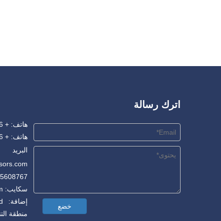
اترك رسالة
هاتف: + 86-556-5345665
هاتف: + 86-18955608767
البريد
sors.com
55608767
سكايب: sale@oxygen-compressors.com
خضع
منطقة التنمية ، ing