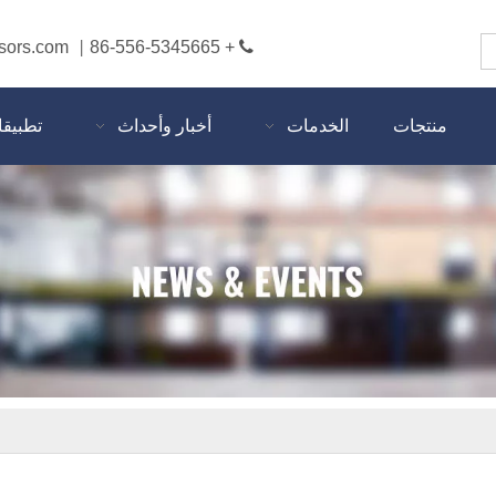
sors.com
+ 86-556-5345665

|
منتجات
الخدمات
أخبار وأحداث
تطبيق