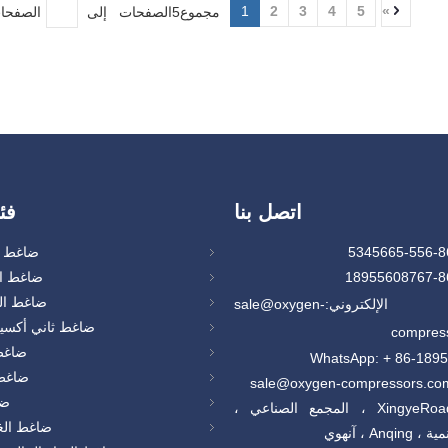
1
2
3
4
5
»
مجموع5الصفحات إلى
الصفحا
اتصل بنا
فئ
ضاغط ا
ضاغط ال
ضاغط ال
 الإلكتروني:
sale@oxygen-
ضاغط ثاني أكسيد
compres
ضاغط 
WhatsApp: + 86-189
ضاغط 
ضا
إضافة: XingyeRoad ، المجمع الصناعي ،
ضاغط الغ
Anq ، آنهوي