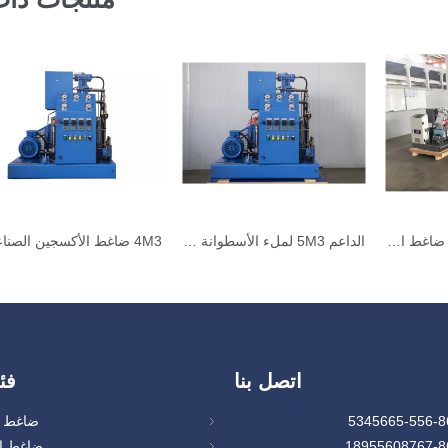
10m3 سكوبا للغوص ضاغط الأكسجين العالي الضغط Gow-10/4-150
الداعم 5M3 لملء الأسطوانة ضاغط الأكسجين GOW-5/4-150
اتصل بنا
فئ
ضاغط ا
ضاغط ال