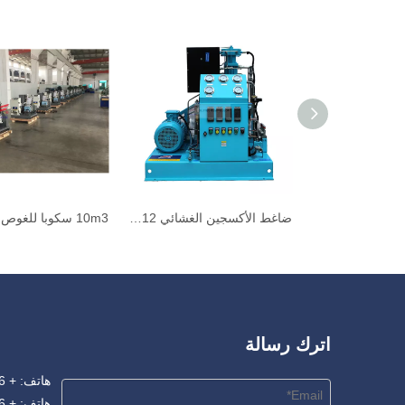
زجاجة 20 م 3 لمصنع ضاغط الأكسجين لتعبئة الأسطوانة
ضاغط الأكسجين الغشائي 12 م 3 لملء الأسطوانة
اترك رسالة
هاتف: + 86-556-5345665
هاتف: + 86-18955608767