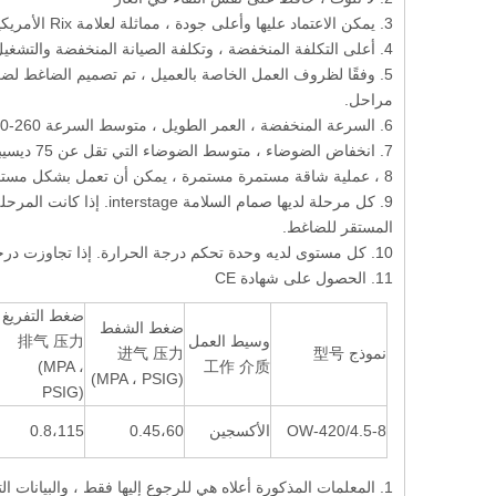
3. يمكن الاعتماد عليها وأعلى جودة ، مماثلة لعلامة Rix الأمريكية.
4. أعلى التكلفة المنخفضة ، وتكلفة الصيانة المنخفضة والتشغيل البسيط
5. وفقًا لظروف العمل الخاصة بالعميل ، تم تصميم الضاغط 
مراحل.
6. السرعة المنخفضة ، العمر الطويل ، متوسط ​​السرعة 260-350 دورة في الدقيقة ،
7. انخفاض الضوضاء ، متوسط ​​الضوضاء التي تقل عن 75 ديسيبل ، يمكن أن تعمل بهدوء في المجال الطبي
8 ، عملية شاقة مستمرة مستمرة ، يمكن أن تعمل بشكل مستمر لمدة 24 ساعة دون التوقف
9. كل مرحلة لديها صمام 
المستقر للضاغط.
10. كل مستوى لديه وحدة تحكم درجة الحرارة. إذا تجاوزت درجة الحرارة بين المراحل المعيار ، فإن شاشة درجة الحرارة ستبدو وإنذار الضوء.
11. الحصول على شهادة CE
ضغط التفريغ
ضغط الشفط
وسيط العمل
排气 压力
نموذج 型号
进气 压力
(MPA ،
工作 介质
(MPA ، PSIG)
PSIG)
OW-420/4.5-8
الأكسجين
0.45،60
0.8،115
1. المعلمات المذكورة أعلاه هي للرجوع إليها فقط ، والبيانات التقنية تخضع لحلنا التقني النهائي