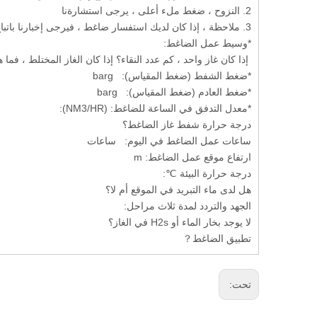
2. النزوح ، ضغط ملء أعلى ، يرجى استشارةنا
3. ملاحظة ، إذا كان لديك استفسار ضاغط ، فيرجى إخبارنا باتباع المعلومات عند إرسال استفسار:
*وسيط عمل الضاغط:
إذا كان غاز واحد ، كم عدد النقاء؟ إذا كان الغاز المختلط ، فم
*ضغط الشفط (ضغط المقياس): barg
*ضغط العادم (ضغط المقياس): barg
*معدل التدفق في الساعة للضاغط: (NM3/HR):
درجة حرارة شفط غاز الضاغط؟
ساعات عمل الضاغط في اليوم: ساعات
ارتفاع موقع عمل الضاغط: m
درجة حرارة البيئة ℃:
هل لدى ماء التبريد في الموقع أم لا؟
الجهد والتردد لمدة ثلاث مراحل:
لا يوجد بخار الماء أو H2s في الغاز؟
تطبيق الضاغط？
تحت: