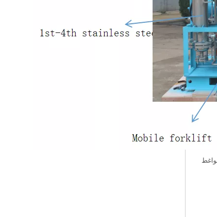
ضواغط