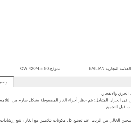
العلامة التجارية:
BAILIAN
نموذج:
OW-420/4.5-80
وصف 
لحرق والانفجار.
في الخزان المتبادل: يتم حظر أجزاء الغاز المضغوطة بشكل صارم من التلام
ات قبل التجميع.
غط الأكسجين الخالي من الزيت. عند تصنيع كل مكونات يتلامس مع الغاز ، نتبع إرشادا