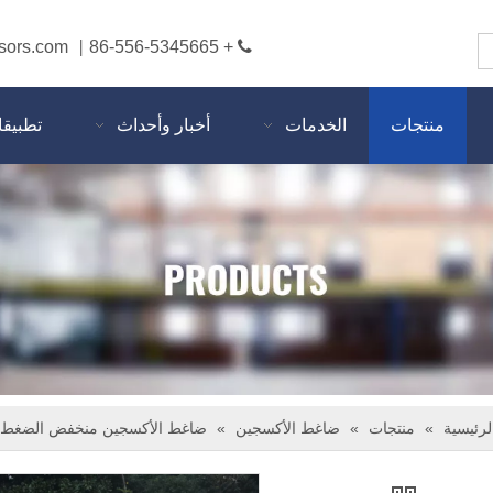
sors.com
+ 86-556-5345665

|
منتجات
الخدمات
أخبار وأحداث
تطبيق
لرئيسية
»
منتجات
»
ضاغط الأكسجين
»
ضاغط الأكسجين منخفض الضغط