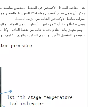
هذا الضاغط المتبادل الأكسجين في الضغط المنخفض مناسبة لضغط المدخل 3-4BARG (40-60psig) وضغط التف
يمكن أن يعمل نظام أكسجين هواء PSA المتوسط ​​والصغير مع معدل تدفق 100NM3-500NM3/ساعة بشكل مستمر لمدة 24 ساعة.
ميزات ضاغط الأوكسجين الخالية من الزيت المتبادل
يتبنى ضغطًا واحدًا أو 2 مرحلتين ، أسطوانات 
، ويتم تجهيز نهاية العادم بحماية عالية من ضغط العادم ، وك
، ويضمن التشغيل الآمن ، والحجم الصغير ، والوزن الخفيف ، 