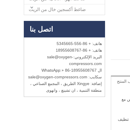
ضاغط أكسجين خال من الزيت
اتصل بنا
هاتف: + 86-556-5345665
هاتف: + 86-18955608767
البريد الإلكتروني:
sale@oxygen-
compressors.com
ال WhatsApp:
+ 86-18955608767
سكايب: sale@oxygen-compressors.com
المنتج
إضافة: Xingye الطريق ، المجمع الصناعي ،
منطقة التنمية ، ان تشينغ ، وانهوى
س مع
ت تنظيف