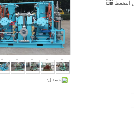
فض الضغط
حصة ل: