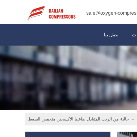
sale@oxygen-compres
ات
اتصل بنا
»
خالية من الزيت المتبادل ضاغط الأكسجين منخفض الضغط