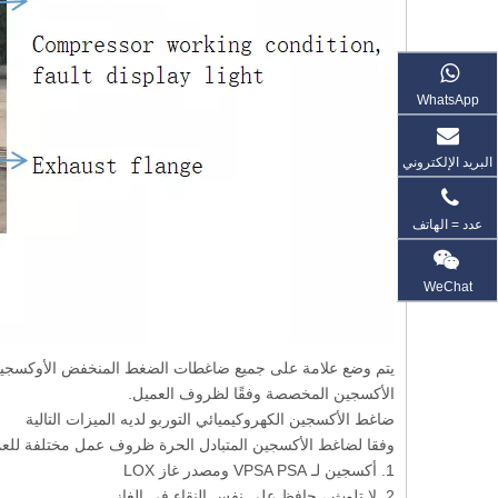
WhatsApp
البريد الإلكتروني
عدد = الهاتف
WeChat
يتم وضع علامة على جميع ضاغطات الضغط المنخفض الأوكسجين الق
الأكسجين المخصصة وفقًا لظروف العميل.
ضاغط الأكسجين الكهروكيميائي التوربو لديه الميزات التالية
وفقا لضاغط الأكسجين المتبادل الحرة ظروف عمل مختلفة للعم
1. أكسجين لـ VPSA PSA ومصدر غاز LOX
2. لا تلوث ، حافظ على نفس النقاء في الغاز