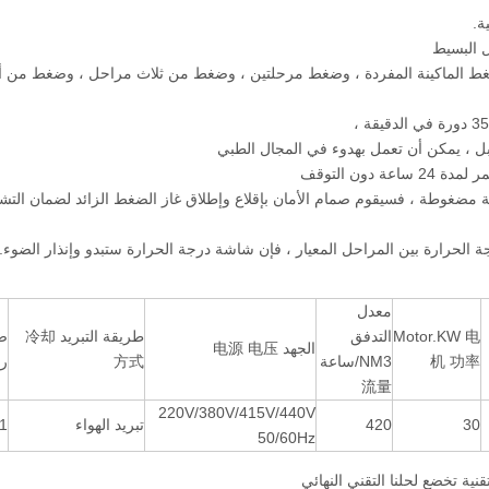
لضغط الماكينة المفردة ، وضغط مرحلتين ، وضغط من ثلاث مراحل ، وضغط من أ
السلامة interstage. إذا كانت المرحلة مضغوطة ، فسيقوم صمام الأمان بإقلاع وإطلاق غاز الضغط الزائد لضمان ال
معدل
Motor.KW 电
التدفق
طريقة التبريد 冷却
ض
الجهد 电源 电压
机 功率
NM3/ساعة
方式
ري
流量
220V/380V/415V/440V
30
420
تبريد الهواء
1 مرحلة
50/60Hz