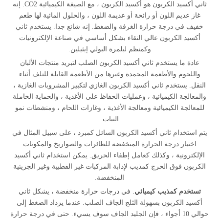
ثاني أكسيد الكربون هو أكسيد الكربون ، مع الصيغة الكيميائية CO2. إنه
غاز عديم اللون أو رائحة أو عديمة اللون ، والحلول المائية لها طعم
خفيف في درجة حرارة الغرفة والضغط. إنه شائع جدا. يستخدم ثاني
أكسيد الكربون عالي النقاء بشكل أساسي في صناعة الإلكترونيات
وكمنظم لبلمرة البولي إيثيلين.
عادة ما يستخدم ثاني أكسيد الكربون الصلب لتبريد منتجات الألبان
واللحوم والأطعمة المجمدة وغيرها من الأطعمة القابلة للتلف أثناء
النقل. يستخدم ثاني أكسيد الكربون الغازي لتكبير المشروبات الغازية ،
والمعالجة الكيميائية ، وعمليات الحفاظ على الأغذية ، والحماية الخاملة
للمعالجة الكيميائية ومعالجة الأغذية ، وغازات اللحام ، ومنشطات نمو
النبات.
يتم استخدام ثاني أكسيد الكربون السائل كمبرد ، على سبيل المثال في
اختبار درجة الحرارة المنخفضة للطائرات والصواريخ والمكونات
الإلكترونية ، وكذلك كعامل إطفاء الحريق. يمكن استخدام ثاني أكسيد
الكربون فوق الحرج كمذيب لإذابة المركبات غير القطبية وغير الجزيئية
المنخفضة.
تستخدم كمذيب كيميائي
. في درجات حرارة منخفضة ، يشكل ثاني
أكسيد الكربون بسهولة الثلج الجاف الصلب. عندما يزداد الضغط إلى
حوالي 10 أجواء ، فإن الجليد الجاف سوف يسيء. حتى في درجة حرارة