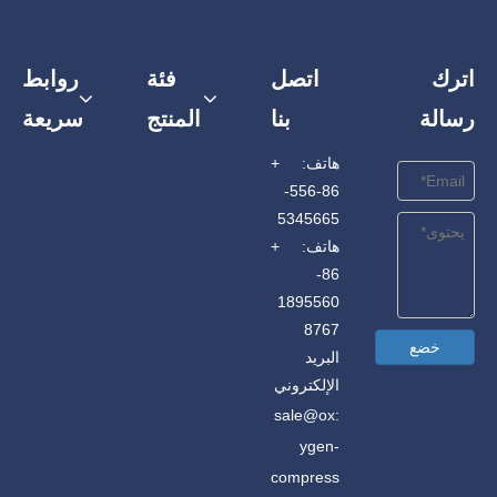
اترك
اتصل
فئة
روابط
رسالة
بنا
المنتج
سريعة
هاتف: +
86-556-
5345665
هاتف: +
86-
1895560
8767
خضع
البريد
الإلكتروني
sale@ox
:
ygen-
compress