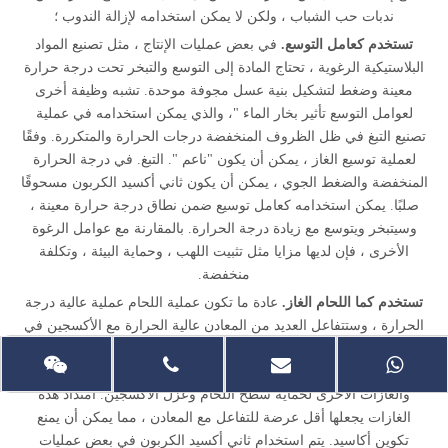
ندبات حب الشباب ، ولكن لا يمكن استخدامه لإزالة الندوب ؛
تستخدم كعامل التوسع.
في بعض عمليات الإنتاج ، مثل تصنيع المواد
البلاستيكية الرغوية ، تحتاج المادة إلى التوسع والتبخر تحت درجة حرارة
معينة وضغط لتشكيل بنية عسل مجوفة موحدة. تشبه وظيفة أخرى
لعوامل التوسع تأثير بخار الماء "، والذي يمكن استخدامه في عملية
تصنيع التبغ في ظل الظروف المنخفضة درجات الحرارة والمتكررة. وفقًا
لعملية توسيع الغاز ، يمكن أن يكون "ناعم ". التبغ. في درجة الحرارة
المنخفضة والضغط الجوي ، يمكن أن يكون ثاني أكسيد الكربون مسحوقًا
صلبًا. يمكن استخدامه كعامل توسيع ضمن نطاق درجة حرارة معينة ،
وسيتبخر ويتوسع مع زيادة درجة الحرارة. بالمقارنة مع عوامل الرغوة
الأخرى ، فإن لديها مزايا مثل تثبيت اللهب ، وحماية البيئة ، وتكلفة
منخفضة.
تستخدم كما اللحام الغاز.
عادة ما تكون عملية اللحام عملية عالية درجة
الحرارة ، وستتفاعل العديد من المعادن عالية الحرارة مع الأكسجين في
الهواء لإنتاج أكاسيد معدنية ، مما يؤثر بشكل خطير على جودة اللحام
وحتى لا اللحام. يتم استخدام ثاني أكسيد الكربون والنيتروجين والأرجون
والغازات الأخرى لحماية سطح اللحام وعزل الأكسجين. امتداد هذه
الغازات يجعلها أقل عرضة للتفاعل مع المعادن ، مما يمكن أن يمنع
تكوين أكاسيد. يتم استخدام ثاني أكسيد الكربون في بعض عمليات