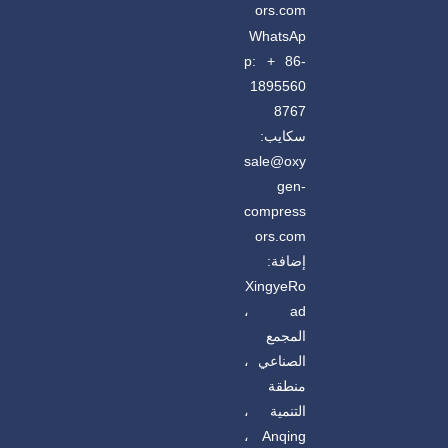
ors.com
WhatsAp
p: + 86-
1895560
8767
سكايب:
sale@oxy
gen-
compress
ors.com
إضافة:
XingyeRo
ad ،
المجمع
الصناعي ،
منطقة
التنمية ،
Anqing ،