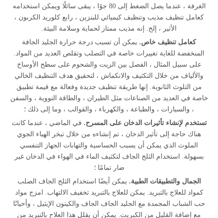
الغرفة ، عندما يصل الضغط إلى 80 جوًا ، يبقى سائلًا ويمكن استخدامه
كعامل تنظيف مذيب وتنظيف كيميائي للبنزين ، رابع كلوريد الكربون ،
الأثير ، إلخ. إنه مذيب ممتاز لحماية وسلامة البيئة.
كعامل تنظيف خاص.
يمكن أن تسبب درجة حرارة الجليد الجافة
المنخفضة للغاية تغييرات خاصة في التصلب وتقلص العديد من المواد.
على سبيل المثال ، الفصل بين الزيت والشحوم على سطح الأوساخ
والألياف من خلال التكثيف والانكماش ، لتحقيق هدف التنظيف الخالي
من التلوث الثانوية. إنها طريقة تنظيف جديدة وفعالة مع قيمة تطبيق
خاصة في العديد من الصناعات مثل الطيران ، والطاقة النووية ، والسفن
، والسيارات ، والطباعة ، والكهرباء ، والقوالب ، وما إلى ذلك ؛
تستخدم لإنشاء تأثيرات الدخان على المسرح.
في الماضي ، عندما كانت
هناك حاجة إلى تأثير الدخان ، تم إنشاءه من خلال تبخر الهباء الجوي
الملوث الذي يمكن أن يسبب الحساسية والتهابات الجهاز التنفسي
بسهولة. استخدام الثلج الجاف لتكثيف الماء في الهواء في الدخان غير
ضار تمامًا ؛
الجمال والتطبيقات الطبية.
يمكن أيضًا استخدام الثلج الجاف الصلب
كمواد للعلاج بالتبريد. يمكن للعلاج بالتبريد تخفيف الالتهاب. امزج مواد
حب الشباب المجمدة مع الجليد الجاف الجاف والكيتون الإيثيل ، وأحيانًا
مع إضافة القليل من الكبريت. يمكن أن يقلل هذا العلاج بالتبريد من